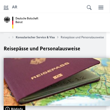
AR
DE
Deutsche Botschaft
Beirut
artseite
Konsularischer Service & Visa
Reisepässe und Personalausweise
Reisepässe und Personalausweise
Bildinfo